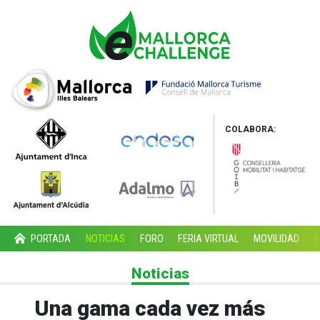
COLABORA:
PORTADA
NOTICIAS
FORO
FERIA VIRTUAL
MOVILIDAD
F
Noticias
Una gama cada vez más