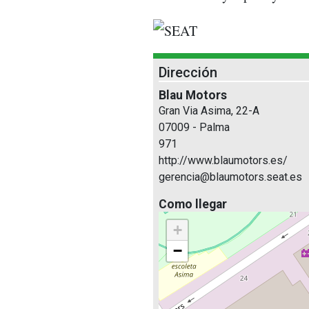
Dirección
Blau Motors
Gran Via Asima, 22-A
07009 - Palma
971
http://www.blaumotors.es/
gerencia@blaumotors.seat.es
Como llegar
+
−