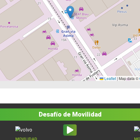
Leaflet
|
Map data ©
Desafío de Movilidad
MOVILIDAD
MO