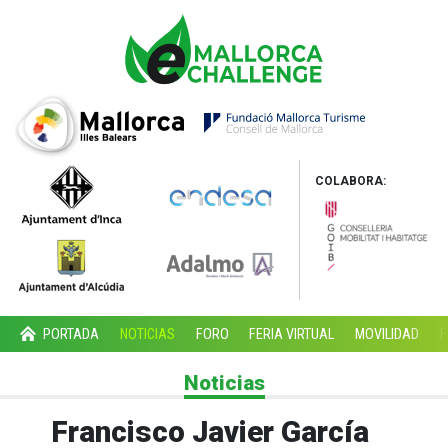
COLABORA:
PORTADA
NOTICIAS
FORO
FERIA VIRTUAL
MOVILIDAD
F
Noticias
Francisco Javier García