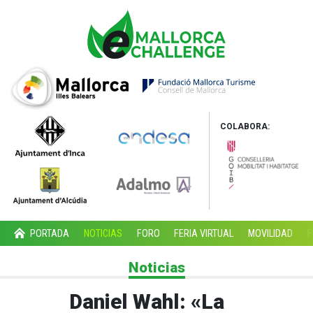
COLABORA:
PORTADA
NOTICIAS
FORO
FERIA VIRTUAL
MOVILIDAD
F
Noticias
Daniel Wahl: «La