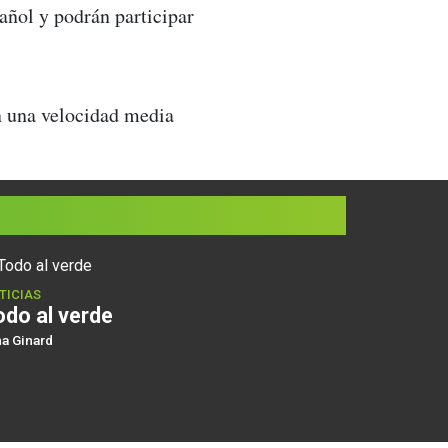
pañol y podrán participar
on una velocidad media
TICIAS
odo al verde
na Ginard