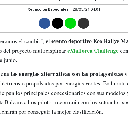
Redacción Especiales
28/05/21 04:01
F
T
W
M
el evento deportivo Eco Rallye M
eleramos el cambio’,
eMallorca Challenge
s del proyecto multicisplinar
con
e junio.
las energías alternativas son las protagonistas
a que
y 
eléctricos o propulsados por energías verdes. En la ruta
ticipan los principales concesionarios con sus modelos y
e Baleares. Los pilotos recorrerán con los vehículos so
lucharán por conseguir la mejor clasificación.