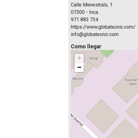
Calle Menestrals, 1
07300 - Inca
971 883 734
https://www.globatecnic.com/
info@globatecnic.com
Como llegar
+
−