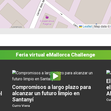
Leaflet
|
Map data ©
Feria virtual eMallorca Challenge
El
Compromisos a largo plazo para
el
alcanzar un futuro limpio en
l
A
Santanyí
Cu
Curro Viera