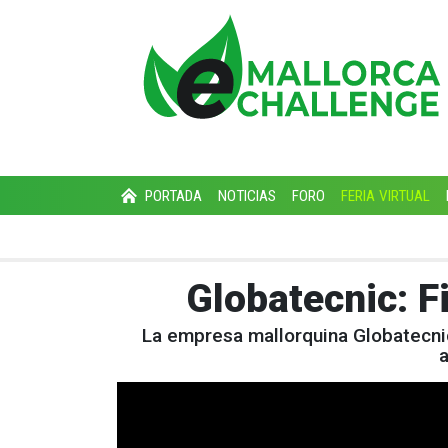
PORTADA
NOTICIAS
FORO
FERIA VIRTUAL
Globatecnic: F
La empresa mallorquina Globatecnic
a